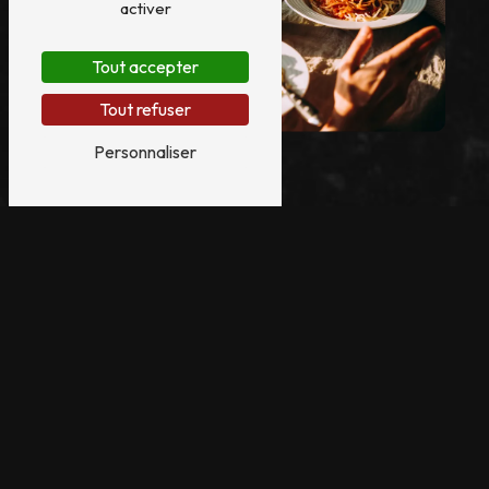
activer
Tout accepter
Tout refuser
Personnaliser
ADRESSE
21 avenue du medoc
33320 Eysines