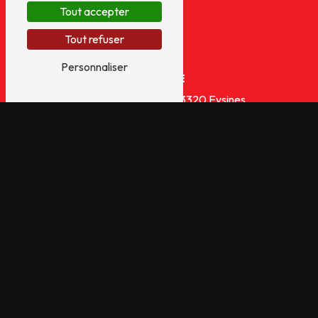
Tout accepter
Tout refuser
Personnaliser
ADRESSE
21 avenue du medoc
33320 Eysines
TÉLÉPHONE
05 56 93 23 22